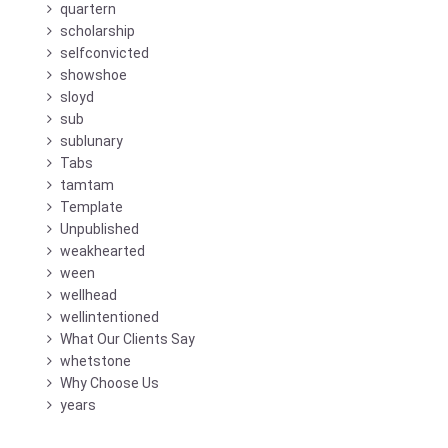
quartern
scholarship
selfconvicted
showshoe
sloyd
sub
sublunary
Tabs
tamtam
Template
Unpublished
weakhearted
ween
wellhead
wellintentioned
What Our Clients Say
whetstone
Why Choose Us
years