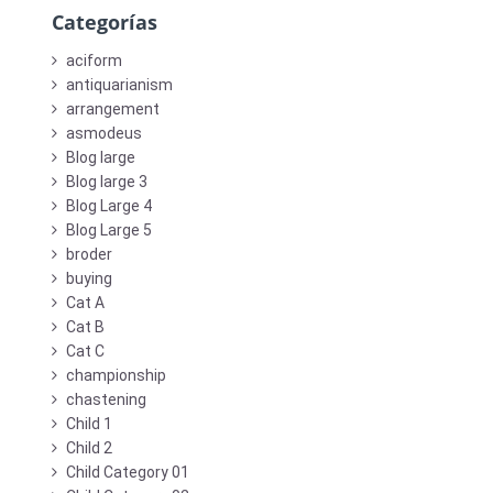
Categorías
aciform
antiquarianism
arrangement
asmodeus
Blog large
Blog large 3
Blog Large 4
Blog Large 5
broder
buying
Cat A
Cat B
Cat C
championship
chastening
Child 1
Child 2
Child Category 01