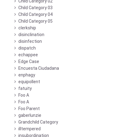
Child Category 02
Child Category 03
Child Category 04
Child Category 05
clerkship
disinclination
disinfection
dispatch
echappee
Edge Case
Encuesta Ciudadana
enphagy
equipollent
fatuity
Foo A
Foo A
Foo Parent
gaberlunzie
Grandchild Category
illtempered
insubordination