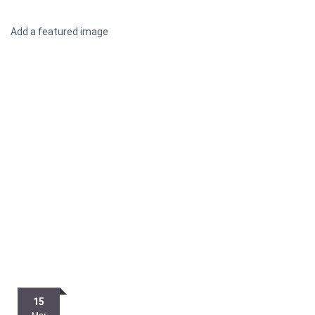
Add a featured image
Posted
15
on