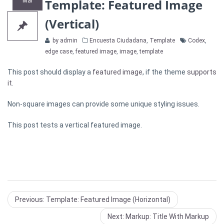
Template: Featured Image
Mar
(Vertical)
Categories
Tags
by admin
Encuesta Ciudadana
,
Template
Codex
,
edge case
,
featured image
,
image
,
template
This post should display a
featured image
, if the theme
supports
it
.
Non-square images can provide some unique styling issues.
This post tests a vertical featured image.
Previous
Previous:
Template: Featured Image (Horizontal)
post:
Next
Next:
Markup: Title With Markup