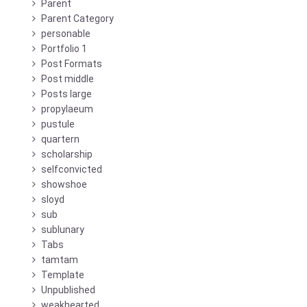
Parent
Parent Category
personable
Portfolio 1
Post Formats
Post middle
Posts large
propylaeum
pustule
quartern
scholarship
selfconvicted
showshoe
sloyd
sub
sublunary
Tabs
tamtam
Template
Unpublished
weakhearted