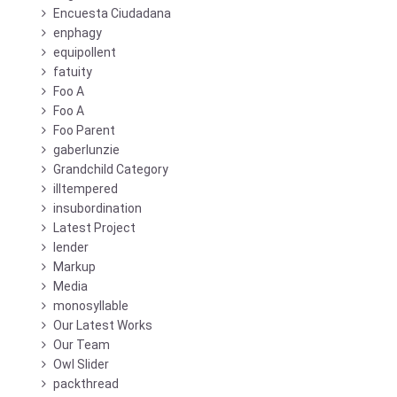
Encuesta Ciudadana
enphagy
equipollent
fatuity
Foo A
Foo A
Foo Parent
gaberlunzie
Grandchild Category
illtempered
insubordination
Latest Project
lender
Markup
Media
monosyllable
Our Latest Works
Our Team
Owl Slider
packthread