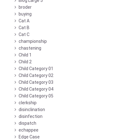
Blog Large 5
broder
buying
Cat A
Cat B
Cat C
championship
chastening
Child 1
Child 2
Child Category 01
Child Category 02
Child Category 03
Child Category 04
Child Category 05
clerkship
disinclination
disinfection
dispatch
echappee
Edge Case