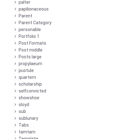
palter
papilionaceous
Parent
Parent Category
personable
Portfolio 1
Post Formats
Post middle
Posts large
propylaeum
pustule
quartern
scholarship
selfconvicted
showshoe
sloyd
sub
sublunary
Tabs
tamtam
Template