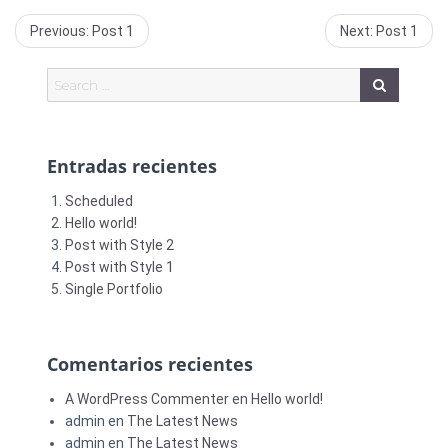
Previous
Next
Previous:
Post 1
Next:
Post 1
post:
post:
Entradas recientes
Scheduled
Hello world!
Post with Style 2
Post with Style 1
Single Portfolio
Comentarios recientes
A WordPress Commenter
en
Hello world!
admin
en
The Latest News
admin
en
The Latest News